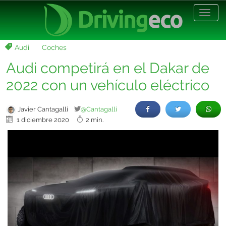
Desp
nave
Audi
Coches
Audi competirá en el Dakar de
2022 con un vehículo eléctrico
Javier Cantagalli
@Cantagalli
1 diciembre 2020
2 min.