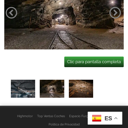
Clic para pantalla completa
Highmotor
Top Ventas Coches
Espacio Furgo
Aviso Legal
ES
Política de Privacidad