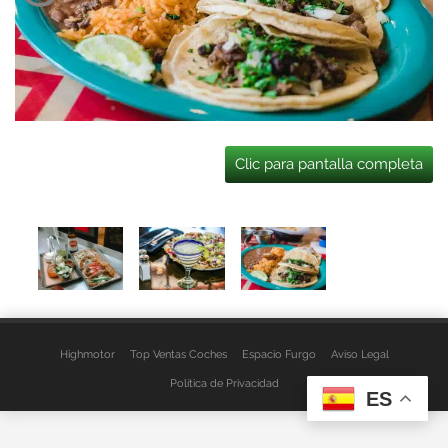
Clic para pantalla completa
Highmotor
Top Ventas Coches
Espacio Furgo
Aviso Legal
Política de Privacidad
ES