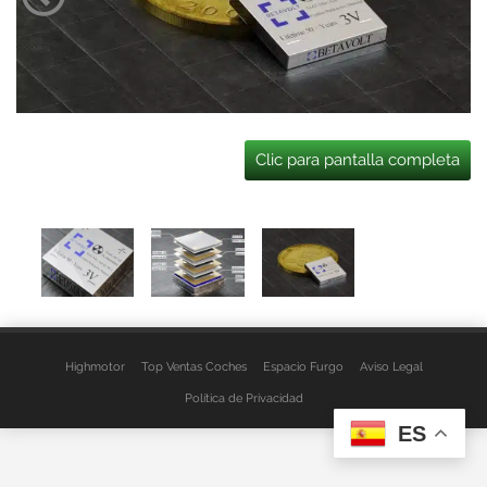
Clic para pantalla completa
Highmotor
Top Ventas Coches
Espacio Furgo
Aviso Legal
Política de Privacidad
ES