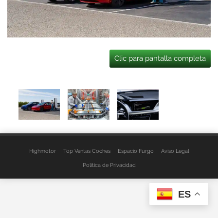
Clic para pantalla completa
Highmotor
Top Ventas Coches
Espacio Furgo
Aviso Legal
Política de Privacidad
ES