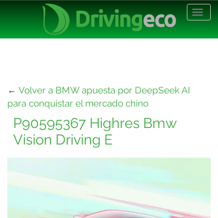
Desp
nave
←
Volver a BMW apuesta por DeepSeek AI
para conquistar el mercado chino
P90595367 Highres Bmw
Vision Driving E