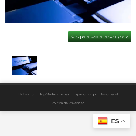
Clic para pantalla completa
Highmotor
Top Ventas Coches
Espacio Furgo
Aviso Legal
Política de Privacidad
ES