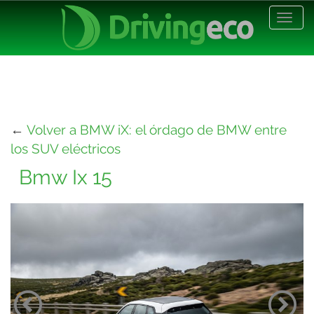
Desp
nave
←
Volver a BMW iX: el órdago de BMW entre
los SUV eléctricos
Bmw Ix 15