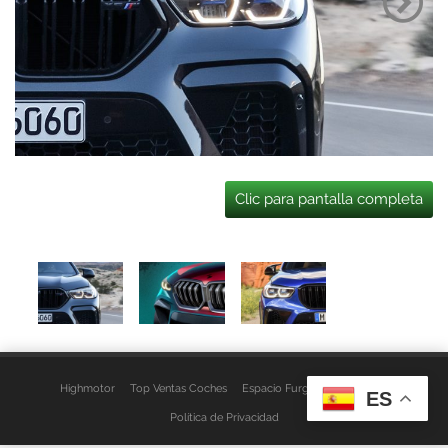
Clic para pantalla completa
Highmotor
Top Ventas Coches
Espacio Furgo
Aviso Legal
ES
Política de Privacidad