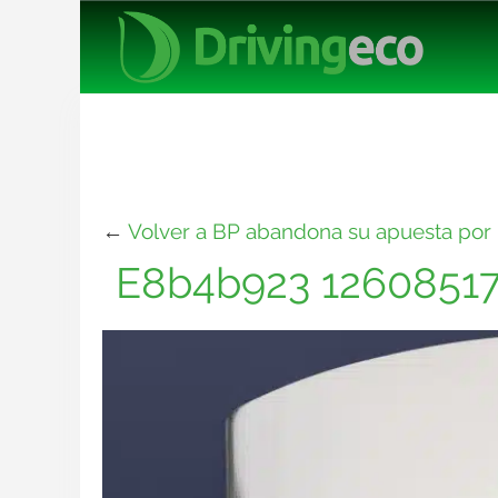
←
Volver a BP abandona su apuesta por l
E8b4b923 12608517