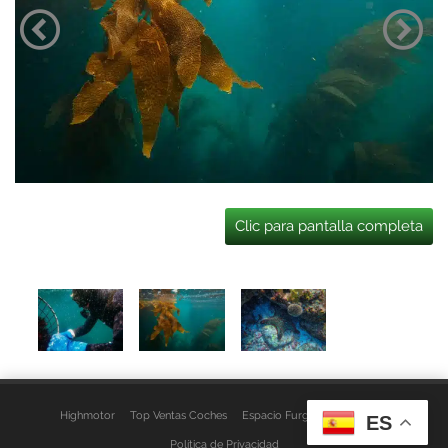
Clic para pantalla completa
Highmotor
Top Ventas Coches
Espacio Furgo
Aviso Legal
ES
Política de Privacidad