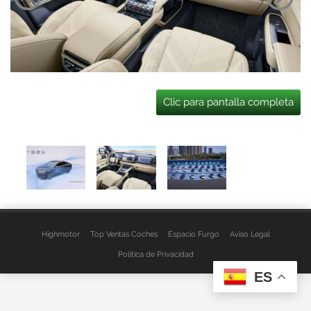
Clic para pantalla completa
Highmotor
Top Ventas Coches
Espacio Furgo
Aviso Legal
Política de Privacidad
ES