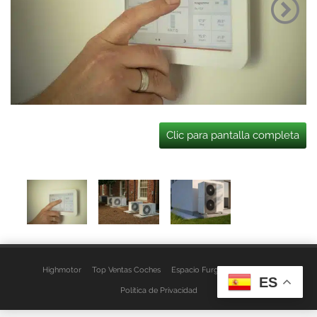
Clic para pantalla completa
Highmotor
Top Ventas Coches
Espacio Furgo
Aviso Legal
ES
Política de Privacidad