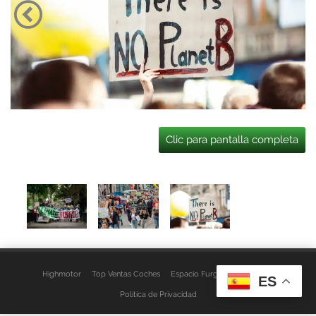
Clic para pantalla completa
Highmotor
Top Ventas Coches
Espacio Furgo
Aviso Legal
ES
Política de Privacidad