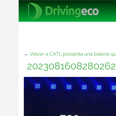
←
Volver a CATL presenta una batería q
2023081608280262