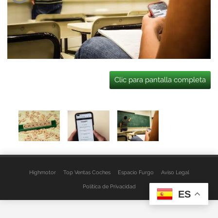
Clic para pantalla completa
Highmotor
Top Ventas Coches
Espacio Furgo
Aviso Legal
Política de Privacidad
ES