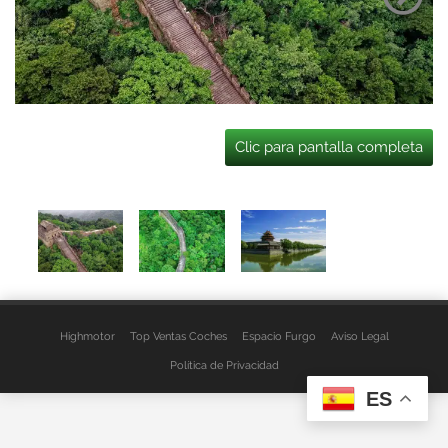
Clic para pantalla completa
Highmotor
Top Ventas Coches
Espacio Furgo
Aviso Legal
Política de Privacidad
ES