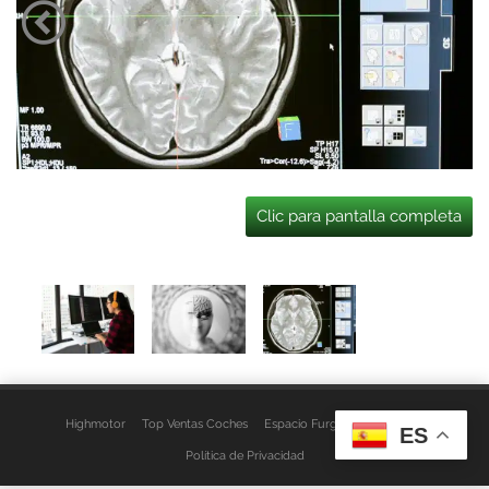
Clic para pantalla completa
Highmotor
Top Ventas Coches
Espacio Furgo
Aviso Legal
ES
Política de Privacidad