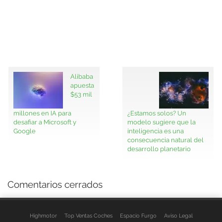
Alibaba
apuesta
$53 mil
millones en IA para
¿Estamos solos? Un
desafiar a Microsoft y
modelo sugiere que la
Google
inteligencia es una
consecuencia natural del
desarrollo planetario
Comentarios cerrados
Highmotor
Top Ventas Coches
Espacio Furgo
Aviso Legal