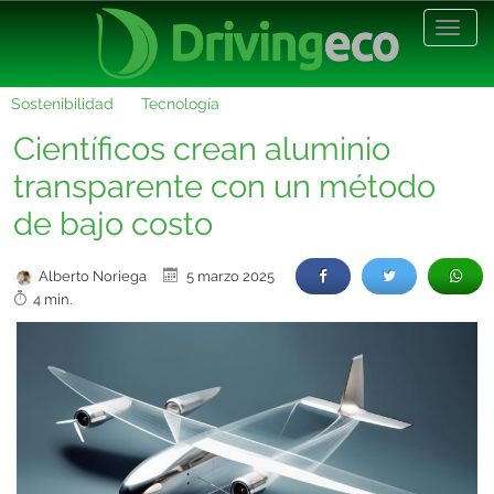
Desp
nave
Sostenibilidad
Tecnología
Científicos crean aluminio
transparente con un método
de bajo costo
Alberto Noriega
5 marzo 2025
4 min.