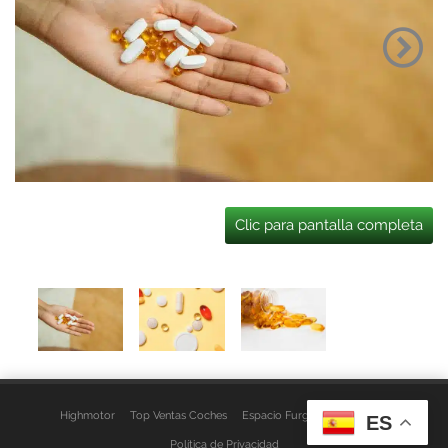
Clic para pantalla completa
Highmotor
Top Ventas Coches
Espacio Furgo
Aviso Legal
ES
Política de Privacidad