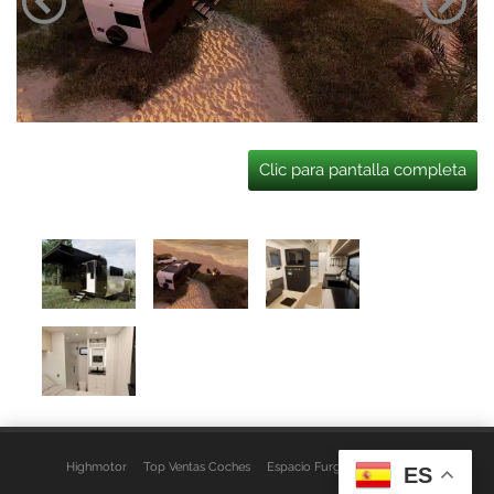
Clic para pantalla completa
Highmotor
Top Ventas Coches
Espacio Furgo
Aviso Legal
ES