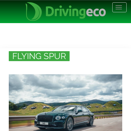
Desp
nave
FLYING SPUR