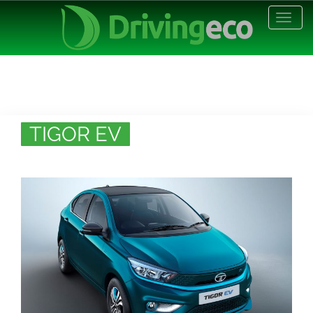
Desp
nave
TIGOR EV