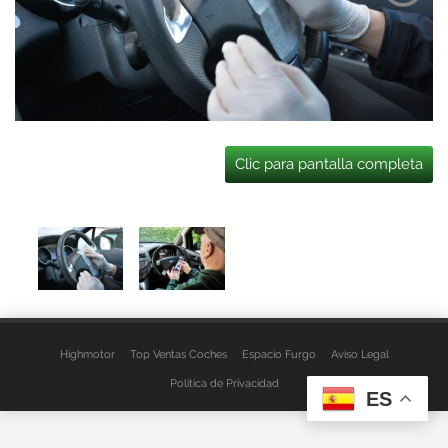
Clic para pantalla completa
Highmotor
Top Ventas Coches
Espacio Furgo
Aviso Legal
Política de Privacidad
ES