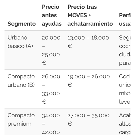
Precio
Precio tras
antes
MOVES +
Perfil
Segmento
ayudas
achatarramiento
usuar
Urbano
20.000
13.000 – 18.000
Segu
básico (A)
–
€
coche
25.000
ciuda
€
pura
Compacto
26.000
19.000 – 26.000
Coch
urbano (B)
–
€
único,
33.000
mixto
€
leve
Compacto
34.000
27.000 – 35.000
Acab
premium
–
€
altos,
42.000
carga