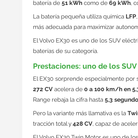
batería de
51 kWh
como de
69 kWh
, 
La batería pequeña utiliza química
LFP
más adecuada para maximizar autonomí
El Volvo EX30 es uno de los SUV eléct
baterías de su categoría.
Prestaciones: uno de los SUV
El EX30 sorprende especialmente por su
272 CV
acelera de
0 a 100 km/h en 5
Range rebaja la cifra hasta
5,3 segund
Pero la variante más llamativa es la
Twi
tracción total y
428 CV
, capaz de acele
El Volvo EX30 Twin Motor es uno de lo