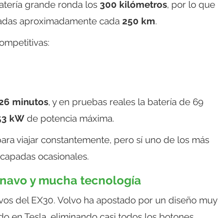
batería grande ronda los
300 kilómetros
, por lo que
paradas aproximadamente cada
250 km
.
ompetitivas:
 26 minutos
, y en pruebas reales la batería de 69
53 kW
de potencia máxima.
para viajar constantemente, pero sí uno de los más
scapadas ocasionales.
inavo y mucha tecnología
ctivos del EX30. Volvo ha apostado por un diseño muy
ado en Tesla, eliminando casi todos los botones