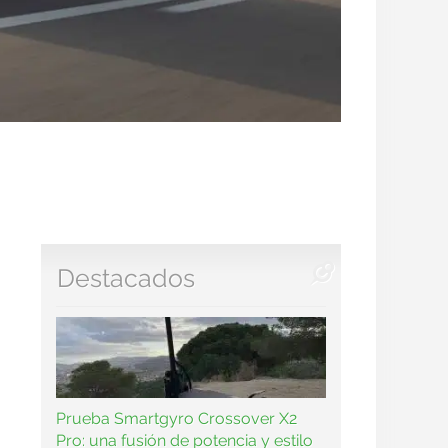
Destacados
n
Prueba Smartgyro Crossover X2
Pro: una fusión de potencia y estilo