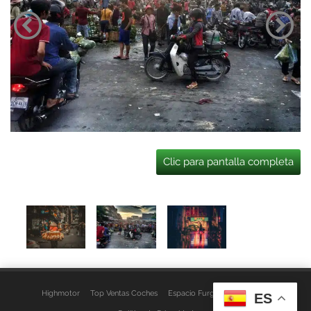
Clic para pantalla completa
Highmotor
Top Ventas Coches
Espacio Furgo
Aviso Legal
ES