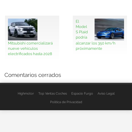
El
Model
S Plaid
podría
Mitsubishi comercializará
alcanzar los 350 km/h
nueve vehículos
próximamente
electrificados hasta 2028
Comentarios cerrados
Highmotor
Top Ventas Coches
Espacio Furgo
Aviso Legal
Política de Privacidad