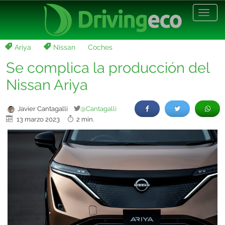
Desp
nave
Ariya
Nissan
Coches
Se complica la producción del
Nissan Ariya
Javier Cantagalli
@Cantagalli
13 marzo 2023
2 min.