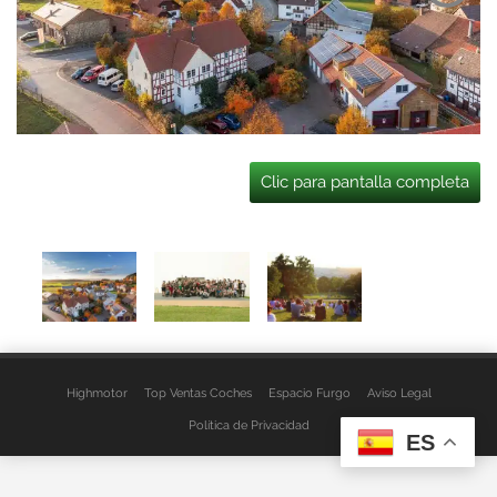
Clic para pantalla completa
Highmotor
Top Ventas Coches
Espacio Furgo
Aviso Legal
Política de Privacidad
ES