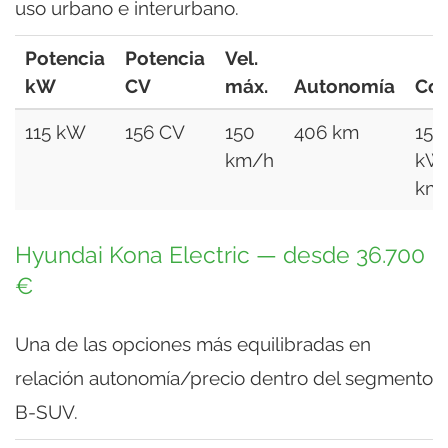
uso urbano e interurbano.
Potencia
Potencia
Vel.
kW
CV
máx.
Autonomía
Co
115 kW
156 CV
150
406 km
15,4
km/h
kW
km
Hyundai Kona Electric — desde 36.700
€
Una de las opciones más equilibradas en
relación autonomía/precio dentro del segmento
B-SUV.