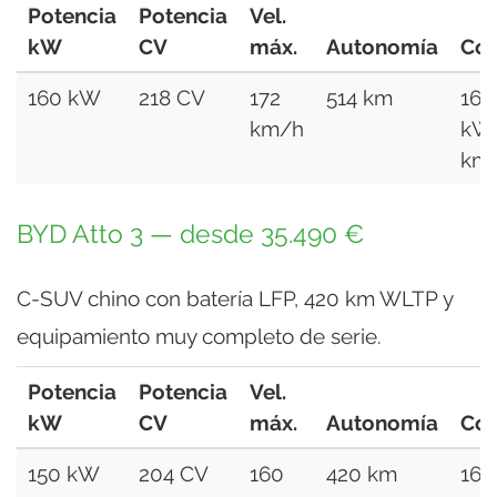
Potencia
Potencia
Vel.
kW
CV
máx.
Autonomía
Co
160 kW
218 CV
172
514 km
16,
km/h
kW
km
BYD Atto 3 — desde 35.490 €
C-SUV chino con batería LFP, 420 km WLTP y
equipamiento muy completo de serie.
Potencia
Potencia
Vel.
kW
CV
máx.
Autonomía
Co
150 kW
204 CV
160
420 km
16,