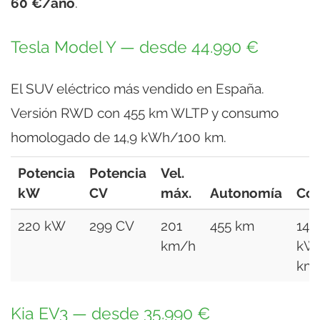
60 €/año
.
Tesla Model Y — desde 44.990 €
El SUV eléctrico más vendido en España.
Versión RWD con 455 km WLTP y consumo
homologado de 14,9 kWh/100 km.
Potencia
Potencia
Vel.
kW
CV
máx.
Autonomía
Co
220 kW
299 CV
201
455 km
14,9
km/h
kW
km
Kia EV3 — desde 35.990 €