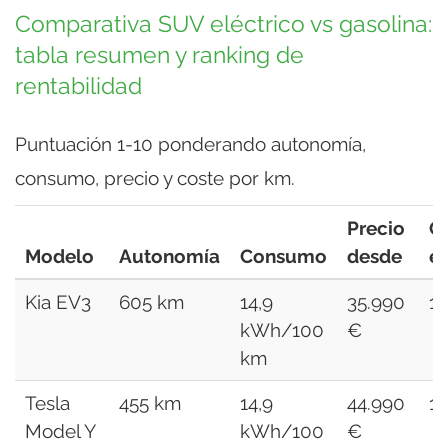
Comparativa SUV eléctrico vs gasolina:
tabla resumen y ranking de
rentabilidad
Puntuación 1-10 ponderando autonomía,
consumo, precio y coste por km.
Precio
C
Modelo
Autonomía
Consumo
desde
e
Kia EV3
605 km
14,9
35.990
1
kWh/100
€
km
Tesla
455 km
14,9
44.990
1
Model Y
kWh/100
€