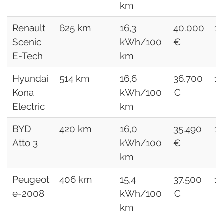
km
Renault
625 km
16,3
40.000
1
Scenic
kWh/100
€
E-Tech
km
Hyundai
514 km
16,6
36.700
1
Kona
kWh/100
€
Electric
km
BYD
420 km
16,0
35.490
1
Atto 3
kWh/100
€
km
Peugeot
406 km
15,4
37.500
1
e-2008
kWh/100
€
km