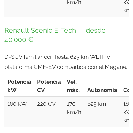
km/h
kW
km
Renault Scenic E-Tech — desde
40.000 €
D-SUV familiar con hasta 625 km WLTP y
plataforma CMF-EV compartida con el Megane.
Potencia
Potencia
Vel.
kW
CV
máx.
Autonomía
Co
160 kW
220 CV
170
625 km
16,3
km/h
kW
km