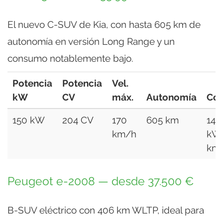
El nuevo C-SUV de Kia, con hasta 605 km de
autonomía en versión Long Range y un
consumo notablemente bajo.
Potencia
Potencia
Vel.
kW
CV
máx.
Autonomía
Co
150 kW
204 CV
170
605 km
14,9
km/h
kW
km
Peugeot e-2008 — desde 37.500 €
B-SUV eléctrico con 406 km WLTP, ideal para