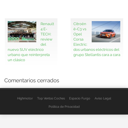
Renault
Citroën
4 E-
ë-C3 vs
TECH:
Opel
review
Corsa
del
Electric:
nuevo SUV eléctrico
dos urbanos eléctricos del
urbano que reinterpreta
grupo Stellantis cara a cara
un clásico
Comentarios cerrados
Highmotor
Top Ventas Coches
Espacio Furgo
Aviso Legal
Política de Privacidad