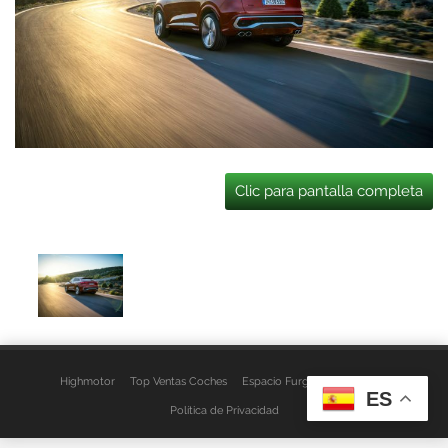
Clic para pantalla completa
Highmotor
Top Ventas Coches
Espacio Furgo
Aviso Legal
ES
Política de Privacidad