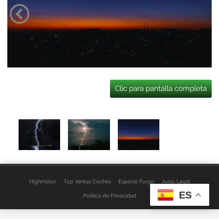
Clic para pantalla completa
Highmotor
Top Ventas Coches
Espacio Furgo
Aviso Legal
ES
Política de Privacidad