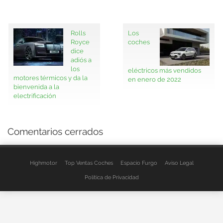
Rolls
Los
Royce
coches
dice
adiós a
los
eléctricos más vendidos
motores térmicos y da la
en enero de 2022
bienvenida a la
electrificación
Comentarios cerrados
Highmotor
Top Ventas Coches
Espacio Furgo
Aviso Legal
Política de Privacidad