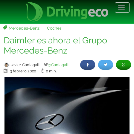
Desp
nave
Mercedes-Benz
Coches
Daimler es ahora el Grupo
Mercedes-Benz
Javier Cantagalli
@Cantagalli
3 febrero 2022
2 min.