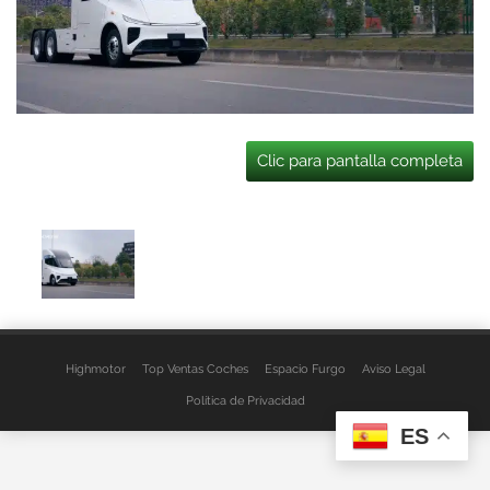
Clic para pantalla completa
Highmotor
Top Ventas Coches
Espacio Furgo
Aviso Legal
Política de Privacidad
ES