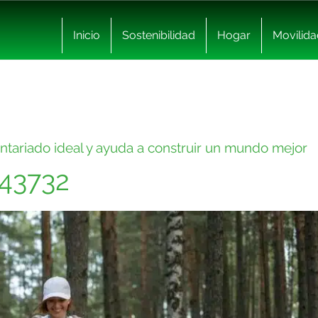
Inicio
Sostenibilidad
Hogar
Movilida
ntariado ideal y ayuda a construir un mundo mejor
543732