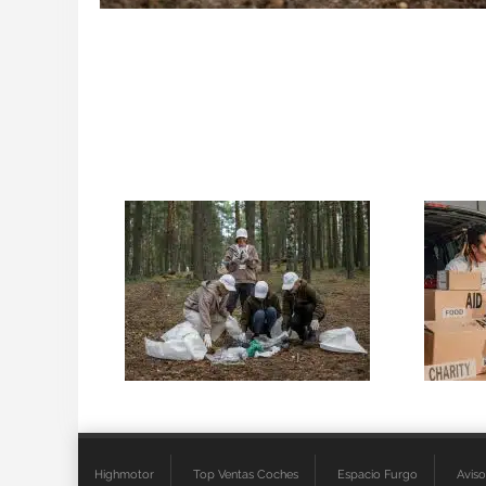
Highmotor
Top Ventas Coches
Espacio Furgo
Aviso