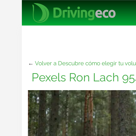
←
Volver a Descubre cómo elegir tu volu
Pexels Ron Lach 9