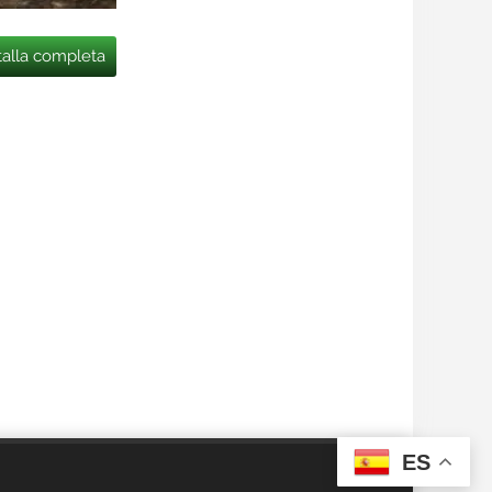
talla completa
ES