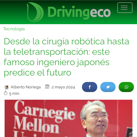
Desp
nave
Tecnología
Desde la cirugía robótica hasta
la teletransportación: este
famoso ingeniero japonés
predice el futuro
Alberto Noriega
2 mayo 2024
5 min.