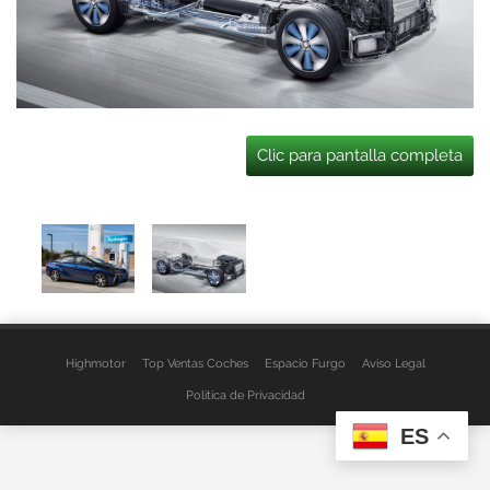
Clic para pantalla completa
Highmotor
Top Ventas Coches
Espacio Furgo
Aviso Legal
Política de Privacidad
ES