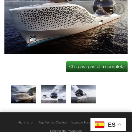
Clic para pantalla completa
Highmotor
Top Ventas Coches
Espacio Furgo
Aviso Legal
ES
Política de Privacidad