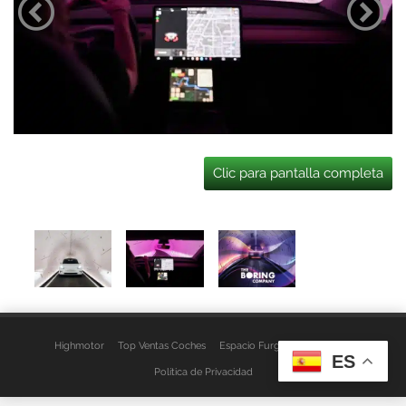
Clic para pantalla completa
Highmotor
Top Ventas Coches
Espacio Furgo
Aviso Legal
ES
Política de Privacidad