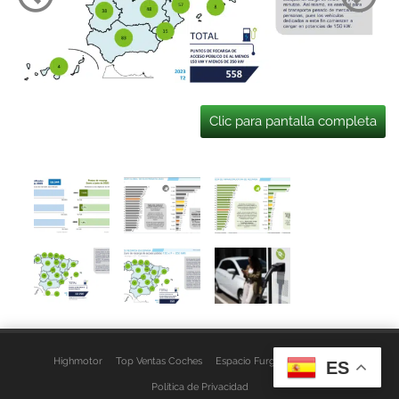
Clic para pantalla completa
Highmotor
Top Ventas Coches
Espacio Furgo
Aviso Legal
ES
Política de Privacidad