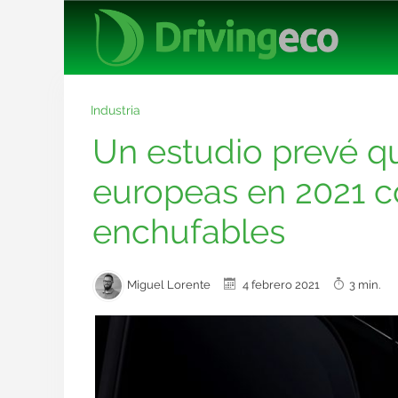
Industria
Un estudio prevé qu
europeas en 2021 co
enchufables
Miguel Lorente
4 febrero 2021
3 min.