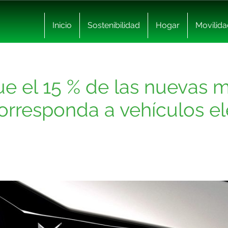
Inicio
Sostenibilidad
Hogar
Movilida
e el 15 % de las nuevas m
rresponda a vehículos elé