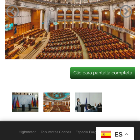
Clic para pantalla completa
Highmotor
Top Ventas Coches
Espacio Furgo
Aviso Legal
ES