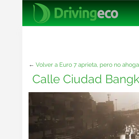
←
Volver a Euro 7 aprieta, pero no ahoga
Calle Ciudad Bang