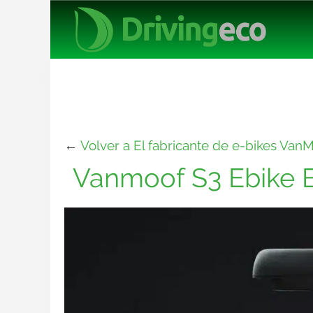
←
Volver a El fabricante de e-bikes Van
Vanmoof S3 Ebike 