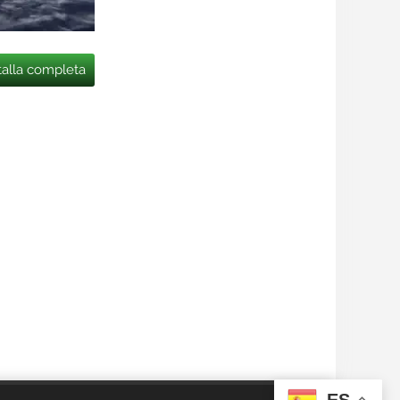
talla completa
ES