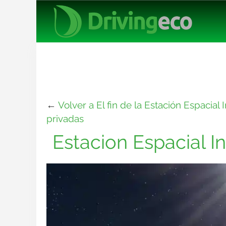
←
Volver a El fin de la Estación Espacial 
privadas
Estacion Espacial I