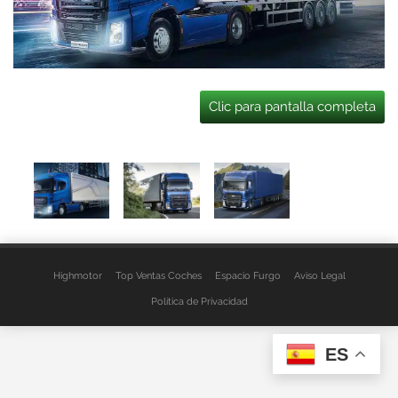
Clic para pantalla completa
Highmotor
Top Ventas Coches
Espacio Furgo
Aviso Legal
Política de Privacidad
ES