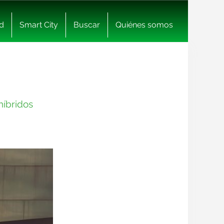
d
Smart City
Buscar
Quiénes somos
híbridos