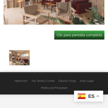
Clic para pantalla completa
Highmotor
Top Ventas Coches
Espacio Furgo
Aviso Legal
Política de Privacidad
ES