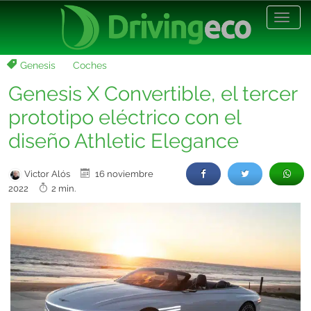
Desp
nave
Genesis
Coches
Genesis X Convertible, el tercer
prototipo eléctrico con el
diseño Athletic Elegance
Victor Alós
16 noviembre
2022
2 min.