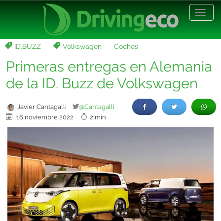
Desp
nave
ID.BUZZ
Volkswagen
Coches
Primeras entregas en Alemania
de la ID. Buzz de Volkswagen
Javier Cantagalli
@Cantagalli
16 noviembre 2022
2 min.